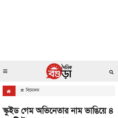
বিনোদন
স্কুইড গেম অভিনেতার নাম ভাঙিয়ে ৪