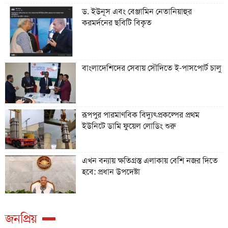
ড. ইউনূস এবং বেঞ্জামিন নেতানিয়াহু্র
করমর্দনের ছবিটি বিকৃত
বাংলাদেশিদের সেবায় সৌদিতে ই-পাসপোর্ট চালু
রূপপুর পারমাণবিক বিদ্যুৎপ্রকল্পের প্রথম
ইউনিটে ডামি ফুয়েল লোডিং শুরু
এখন বন্যায় ক্ষতিগ্রস্ত এলাকায় বেশি নজর দিতে
হবে: প্রধান উপদেষ্টা
জনপ্রিয়