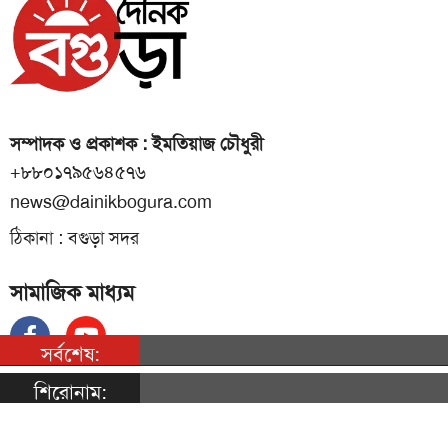
সম্পাদক ও প্রকাশক : ইমতিয়াজ চৌধুরী
+৮৮০১৭৯৫৬৪৫৭৬
news@dainikbogura.com
ঠিকানা : বগুড়া সদর
সামাজিক মাধ্যম
সর্বশেষ:
শিরোনাম:
© ২০২৩ |
দৈনিক বগুড়া
কর্তৃক সর্বসত্ব ® সংরক্ষিত