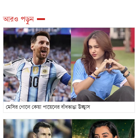
আরও পড়ুন
মেসির গোলে কেয়া পায়েলের বাঁধভাঙা উচ্ছ্বাস